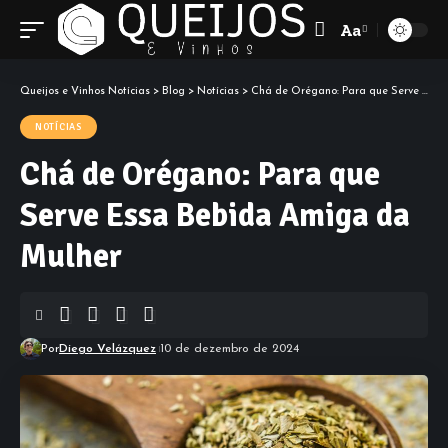
Aa
Font
Resizer
Queijos e Vinhos Notícias
>
Blog
>
Notícias
>
Chá de Orégano: Para que Serve Essa Bebida Amiga da Mulher
NOTÍCIAS
Chá de Orégano: Para que
Serve Essa Bebida Amiga da
Mulher
Por
Diego Velázquez
10 de dezembro de 2024