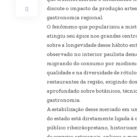
discute o impacto da produção artes
gastronomia regional.
O fenômeno que popularizou a mistu
atingiu seu ápice nos grandes cent
sobre a longevidade desse hábito en
observado no interior paulista demo
migrando do consumo por modismo 
qualidade e na diversidade de rótulo
restaurantes da região, exigindo 
aprofundado sobre botânicos, técni
gastronomia.
A estabilização desse mercado em u
do estado está diretamente ligada à 
público ribeirãopretano, historica
de cervejas artesanais, aplicou o me