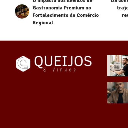
O Impacto dos Eventos de
Da cons
Gastronomia Premium no
traj
Fortalecimento do Comércio
re
Regional