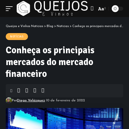
Aa
Font
Resizer
Queijos e Vinhos Notícias
>
Blog
>
Notícias
>
Conheça os principais mercados do mercado financeiro
NOTÍCIAS
Conheça os principais
mercados do mercado
financeiro
Por
Diego Velázquez
10 de fevereiro de 2022