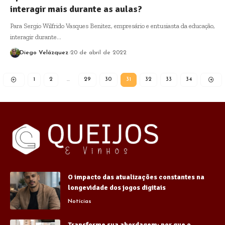
interagir mais durante as aulas?
Para Sergio Wilfrido Vasques Benitez, empresário e entusiasta da educação,
interagir durante…
Diego Velázquez
20 de abril de 2022
1
2
…
29
30
31
32
33
34
O impacto das atualizações constantes na
longevidade dos jogos digitais
Notícias
Transforme sua abordagem: por que o