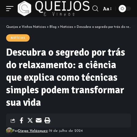
Aa
Font
Resizer
Queijos e Vinhos Notícias
>
Blog
>
Notícias
>
Descubra o segredo por trás do relaxamento: a ciência que explica como técnicas simples podem transformar sua vida
NOTÍCIAS
Descubra o segredo por trás
do relaxamento: a ciência
que explica como técnicas
simples podem transformar
sua vida
Por
Diego Velázquez
19 de julho de 2024