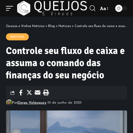
Aa
Font
Resizer
Queijos e Vinhos Notícias
>
Blog
>
Notícias
>
Controle seu fluxo de caixa e assuma o comando das finanças do seu negócio
NOTÍCIAS
Controle seu fluxo de caixa e
assuma o comando das
finanças do seu negócio
Por
Diego Velázquez
10 de junho de 2025