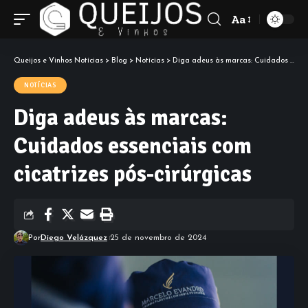
Aa
Font
Resizer
Queijos e Vinhos Notícias
>
Blog
>
Notícias
>
Diga adeus às marcas: Cuidados essenciais com cicatrizes pós-cirúrgicas
NOTÍCIAS
Diga adeus às marcas:
Cuidados essenciais com
cicatrizes pós-cirúrgicas
Por
Diego Velázquez
25 de novembro de 2024