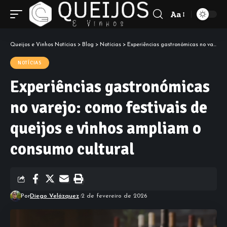
Aa
Font
Resizer
Queijos e Vinhos Notícias
>
Blog
>
Notícias
>
Experiências gastronómicas no varejo: como festivais de queijos e vinhos ampliam o consumo cultural
NOTÍCIAS
Experiências gastronómicas
no varejo: como festivais de
queijos e vinhos ampliam o
consumo cultural
Por
Diego Velázquez
2 de fevereiro de 2026