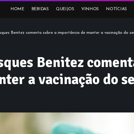
HOME
BEBIDAS
QUEIJOS
VINHOS
NOTÍCIAS
asques Benitez comenta sobre a importância de manter a vacinação do se
sques Benitez coment
ter a vacinação do s