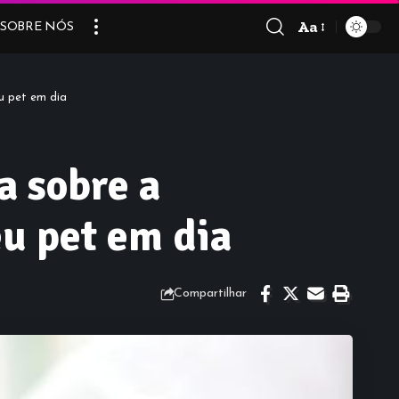
Aa
SOBRE NÓS
Font
Resizer
u pet em dia
a sobre a
eu pet em dia
Compartilhar